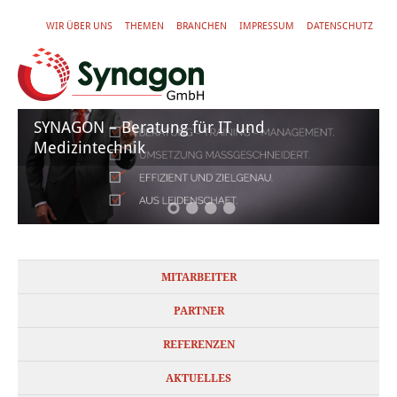
WIR ÜBER UNS
THEMEN
BRANCHEN
IMPRESSUM
DATENSCHUTZ
SYNAGON – Beratung für IT und
Medizintechnik
MITARBEITER
PARTNER
REFERENZEN
AKTUELLES