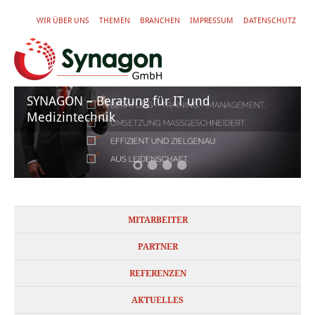
WIR ÜBER UNS
THEMEN
BRANCHEN
IMPRESSUM
DATENSCHUTZ
SYNAGON – Beratung für IT und
Medizintechnik
MITARBEITER
PARTNER
REFERENZEN
AKTUELLES