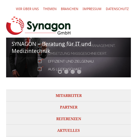
WIR ÜBER UNS
THEMEN
BRANCHEN
IMPRESSUM
DATENSCHUTZ
SYNAGON – Beratung für IT und
Medizintechnik
MITARBEITER
PARTNER
REFERENZEN
AKTUELLES