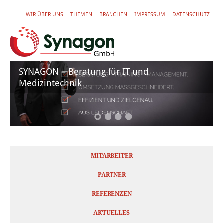
WIR ÜBER UNS
THEMEN
BRANCHEN
IMPRESSUM
DATENSCHUTZ
SYNAGON – Beratung für IT und
Medizintechnik
MITARBEITER
PARTNER
REFERENZEN
AKTUELLES