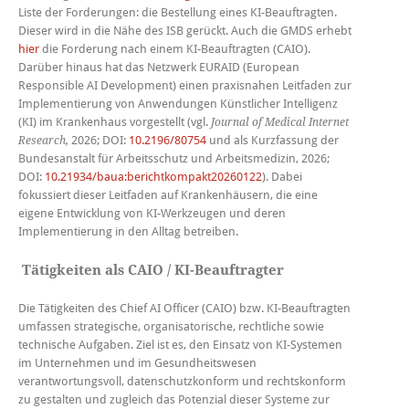
Liste der Forderungen: die Bestellung eines KI-Beauftragten.
Dieser wird in die Nähe des ISB gerückt. Auch die GMDS erhebt
hier
die Forderung nach einem KI-Beauftragten (CAIO).
Darüber hinaus hat das Netzwerk EURAID (European
Responsible AI Development) einen praxisnahen Leitfaden zur
Implementierung von Anwendungen Künstlicher Intelligenz
(KI) im Krankenhaus vorgestellt (vgl.
Journal of Medical Internet
2026; DOI:
10.2196/80754
und als Kurzfassung der
Research,
Bundesanstalt für Arbeitsschutz und Arbeitsmedizin, 2026;
DOI:
10.21934/baua:berichtkompakt20260122
). Dabei
fokussiert dieser Leitfaden auf Krankenhäusern, die eine
eigene Entwicklung von KI-Werkzeugen und deren
Implementierung in den Alltag betreiben.
Tätigkeiten als CAIO / KI-Beauftragter
Die Tätigkeiten des Chief AI Officer (CAIO) bzw. KI-Beauftragten
umfassen strategische, organisatorische, rechtliche sowie
technische Aufgaben. Ziel ist es, den Einsatz von KI-Systemen
im Unternehmen und im Gesundheitswesen
verantwortungsvoll, datenschutzkonform und rechtskonform
zu gestalten und zugleich das Potenzial dieser Systeme zur