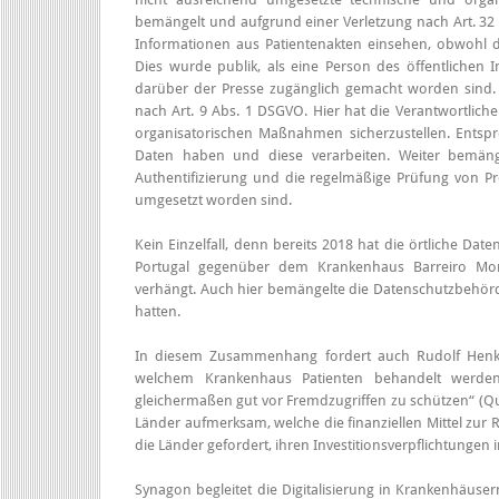
bemängelt und aufgrund einer Verletzung nach Art. 32
Informationen aus Patientenakten einsehen, obwohl d
Dies wurde publik, als eine Person des öffentlichen
darüber der Presse zugänglich gemacht worden sind
nach Art. 9 Abs. 1 DSGVO. Hier hat die Verantwortlic
organisatorischen Maßnahmen sicherzustellen. Entspre
Daten haben und diese verarbeiten. Weiter bemänge
Authentifizierung und die regelmäßige Prüfung von Pr
umgesetzt worden sind.
Kein Einzelfall, denn bereits 2018 hat die örtliche D
Portugal gegenüber dem Krankenhaus Barreiro Mont
verhängt. Auch hier bemängelte die Datenschutzbehörde
hatten.
In diesem Zusammenhang fordert auch Rudolf Henke, 
welchem Krankenhaus Patienten behandelt werden
gleichermaßen gut vor Fremdzugriffen zu schützen“ (Qu
Länder aufmerksam, welche die finanziellen Mittel zur Re
die Länder gefordert, ihren Investitionsverpflichtung
Synagon begleitet die Digitalisierung in Krankenhäuse