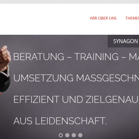
WIR ÜBER UNS
THEME
SYNAGON –