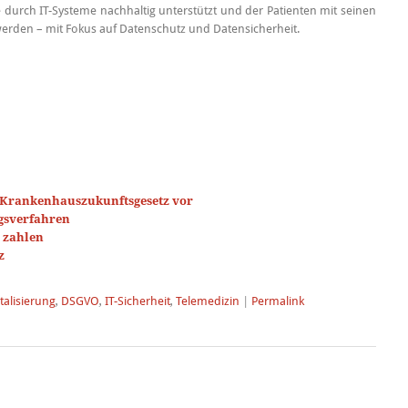
durch IT-Systeme nachhaltig unterstützt und der Patienten mit seinen
werden – mit Fokus auf Datenschutz und Datensicherheit.
 Krankenhauszukunftsgesetz vor
gsverfahren
o zahlen
z
italisierung
,
DSGVO
,
IT-Sicherheit
,
Telemedizin
|
Permalink