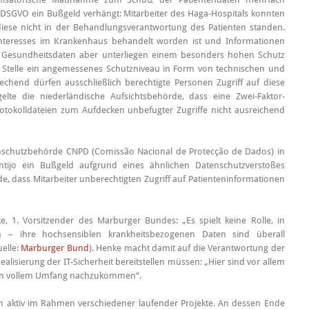
 DSGVO ein Bußgeld verhängt: Mitarbeiter des Haga-Hospitals konnten
iese nicht in der Behandlungsverantwortung des Patienten standen.
 Interesses im Krankenhaus behandelt worden ist und Informationen
. Gesundheitsdaten aber unterliegen einem besonders hohen Schutz
he Stelle ein angemessenes Schutzniveau in Form von technischen und
chend dürfen ausschließlich berechtigte Personen Zugriff auf diese
lte die niederländische Aufsichtsbehörde, dass eine Zwei-Faktor-
otokolldateien zum Aufdecken unbefugter Zugriffe nicht ausreichend
atenschutzbehörde CNPD (Comissão Nacional de Protecção de Dados) in
ijo ein Bußgeld aufgrund eines ähnlichen Datenschutzverstoßes
, dass Mitarbeiter unberechtigten Zugriff auf Patienteninformationen
1. Vorsitzender des Marburger Bundes: „Es spielt keine Rolle, in
 – ihre hochsensiblen krankheitsbezogenen Daten sind überall
elle:
Marburger Bund
). Henke macht damit auf die Verantwortung der
alisierung der IT-Sicherheit bereitstellen müssen: „Hier sind vor allem
en in vollem Umfang nachzukommen“.
rn aktiv im Rahmen verschiedener laufender Projekte. An dessen Ende