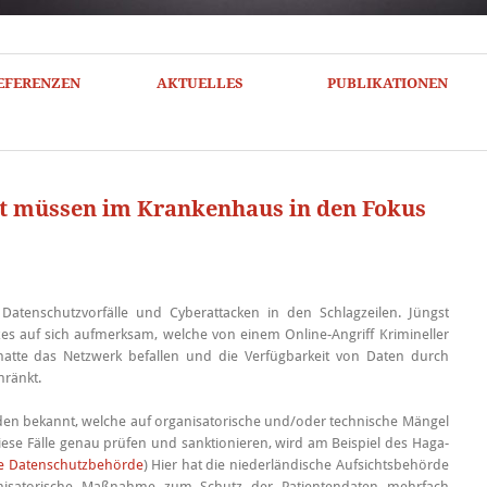
EFERENZEN
AKTUELLES
PUBLIKATIONEN
t müssen im Krankenhaus in den Fokus
atenschutzvorfälle und Cyberattacken in den Schlagzeilen. Jüngst
s auf sich aufmerksam, welche von einem Online-Angriff Krimineller
atte das Netzwerk befallen und die Verfügbarkeit von Daten durch
hränkt.
en bekannt, welche auf organisatorische und/oder technische Mängel
se Fälle genau prüfen und sanktionieren, wird am Beispiel des Haga-
he Datenschutzbehörde
) Hier hat die niederländische Aufsichtsbehörde
anisatorische Maßnahme zum Schutz der Patientendaten mehrfach