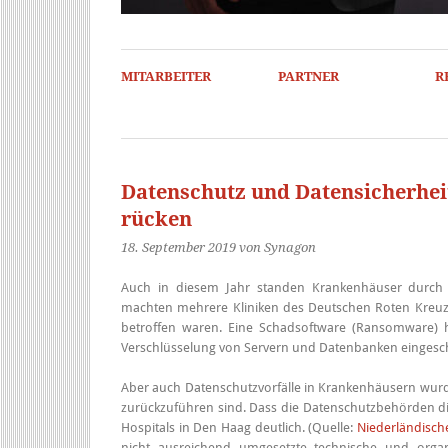
MITARBEITER
PARTNER
R
Datenschutz und Datensicherhei
rücken
18. September 2019
von Synagon
Auch in diesem Jahr standen Krankenhäuser durch D
machten mehrere Kliniken des Deutschen Roten Kreuze
betroffen waren. Eine Schadsoftware (Ransomware) h
Verschlüsselung von Servern und Datenbanken eingesc
Aber auch Datenschutzvorfälle in Krankenhäusern wurd
zurückzuführen sind. Dass die Datenschutzbehörden die
Hospitals in Den Haag deutlich. (Quelle:
Niederländisc
nicht ausreichend umgesetzte technische und org