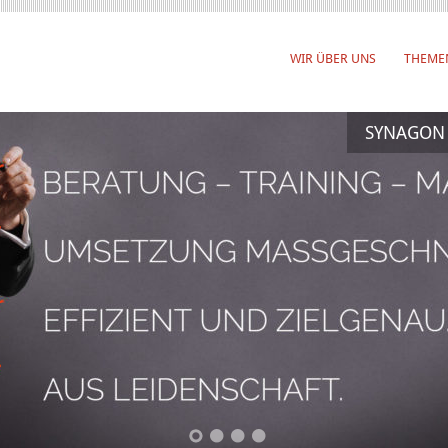
WIR ÜBER UNS
THEME
SYNAGON –