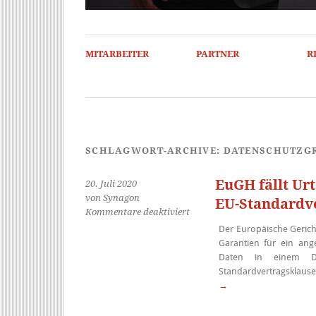
MITARBEITER
PARTNER
R
SCHLAGWORT-ARCHIVE:
DATENSCHUTZG
EuGH fällt Ur
20. Juli 2020
von Synagon
EU-Standardv
für
Kommentare deaktiviert
EuGH
Der Europäische Geric
fällt
Garantien für ein an
Urteil
Daten in einem Dr
zum
Standardvertragsklausel
EU-
→
US
Privacy