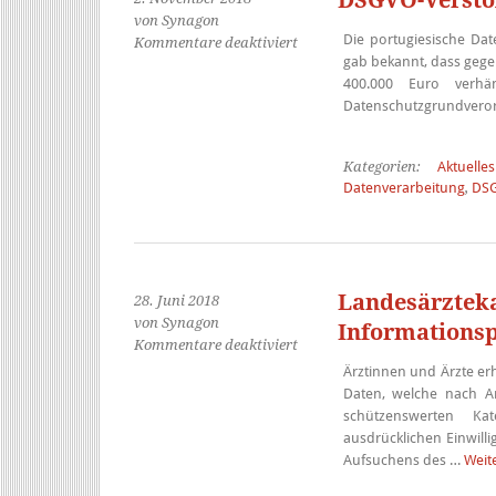
DSGVO-Verstoß
von Synagon
Die portugiesische Da
für
Kommentare deaktiviert
gab bekannt, dass gege
DSGVO-
400.000 Euro verhä
Verstoß:
Datenschutzgrundveror
Krankenhaus
soll
400.000
Kategorien:
Aktuelles
Euro
Datenverarbeitung
,
DS
zahlen
Landesärzteka
28. Juni 2018
von Synagon
Informations
für
Kommentare deaktiviert
Landesärztekammer
Ärztinnen und Ärzte e
veröffentlicht
Daten, welche nach A
Merkblatt
schützenswerten Ka
zu
ausdrücklichen Einwil
Informationspflichten
Aufsuchens des …
Weit
nach