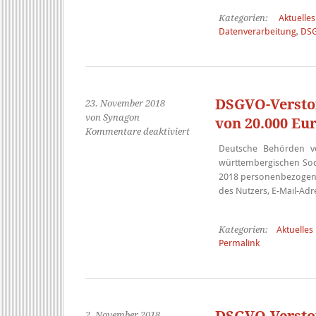
Kategorien:
Aktuelles
Datenverarbeitung
,
DS
DSGVO-Verstoß
23. November 2018
von Synagon
von 20.000 Eu
für
Kommentare deaktiviert
DSGVO-
Deutsche Behörden v
Verstoß:
württembergischen Soci
Erstes
2018 personenbezogene
Bußgeld
des Nutzers, E-Mail-A
in
Deutschland
in
Kategorien:
Aktuelles
Permalink
Höhe
von
20.000
Euro
2. November 2018