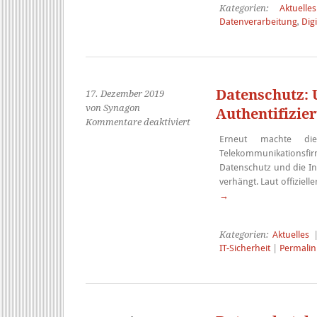
Shield
Kategorien:
Aktuelles
Datenverarbeitung
,
Digi
und
den
EU-
Standardvertragsklauseln
Datenschutz:
17. Dezember 2019
von Synagon
Authentifizie
für
Kommentare deaktiviert
Datenschutz:
Erneut machte di
Unzureichende
Telekommunikations
Authentifizierungsverfahren
Datenschutz und die In
verhängt. Laut offizie
→
Kategorien:
Aktuelles
|
IT-Sicherheit
|
Permalin