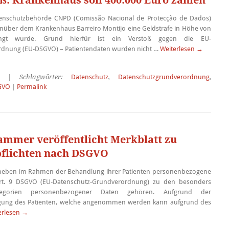
: Krankenhaus soll 400.000 Euro zahlen
tenschutzbehörde CNPD (Comissão Nacional de Protecção de Dados)
nüber dem Krankenhaus Barreiro Montijo eine Geldstrafe in Höhe von
ngt wurde. Grund hierfür ist ein Verstoß gegen die EU-
dnung (EU-DSGVO) – Patientendaten wurden nicht …
Weiterlesen
→
| Schlagwörter:
Datenschutz
,
Datenschutzgrundverordnung
,
GVO
|
Permalink
mmer veröffentlicht Merkblatt zu
pflichten nach DSGVO
rheben im Rahmen der Behandlung ihrer Patienten personenbezogene
rt. 9 DSGVO (EU-Datenschutz-Grundverordnung) zu den besonders
tegorien personenbezogener Daten gehören. Aufgrund der
ligung des Patienten, welche angenommen werden kann aufgrund des
erlesen
→