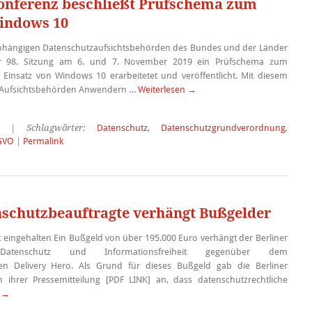
onferenz beschließt Prüfschema zum
indows 10
bhängigen Datenschutzaufsichtsbehörden des Bundes und der Länder
er 98. Sitzung am 6. und 7. November 2019 ein Prüfschema zum
Einsatz von Windows 10 erarbeitetet und veröffentlicht. Mit diesem
 Aufsichtsbehörden Anwendern …
Weiterlesen
→
| Schlagwörter:
Datenschutz
,
Datenschutzgrundverordnung
,
GVO
|
Permalink
nschutzbeauftragte verhängt Bußgelder
t eingehalten Ein Bußgeld von über 195.000 Euro verhängt der Berliner
Datenschutz und Informationsfreiheit gegenüber dem
en Delivery Hero. Als Grund für dieses Bußgeld gab die Berliner
 ihrer Pressemitteilung [PDF LINK] an, dass datenschutzrechtliche
n
→