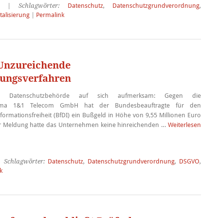
| Schlagwörter:
Datenschutz
,
Datenschutzgrundverordnung
,
talisierung
|
Permalink
 Unzureichende
rungsverfahren
e Datenschutzbehörde auf sich aufmerksam: Gegen die
firma 1&1 Telecom GmbH hat der Bundesbeauftragte für den
formationsfreiheit (BfDI) ein Bußgeld in Höhe von 9,55 Millionen Euro
ller Meldung hatte das Unternehmen keine hinreichenden …
Weiterlesen
 Schlagwörter:
Datenschutz
,
Datenschutzgrundverordnung
,
DSGVO
,
k