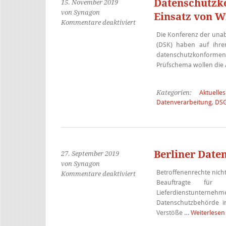
Datenschutzk
15. November 2019
von Synagon
Einsatz von W
für
Kommentare deaktiviert
Datenschutzkonferenz
Die Konferenz der una
beschließt
(DSK) haben auf ihr
Prüfschema
datenschutzkonformen 
zum
Prüfschema wollen die
Einsatz
von
Windows
Kategorien:
Aktuelles
Datenverarbeitung
,
DS
10
Berliner Date
27. September 2019
von Synagon
Betroffenenrechte nich
für
Kommentare deaktiviert
Beauftragte für 
Berliner
Lieferdienstunternehm
Datenschutzbeauftragte
Datenschutzbehörde in
verhängt
Verstöße …
Weiterlese
Bußgelder