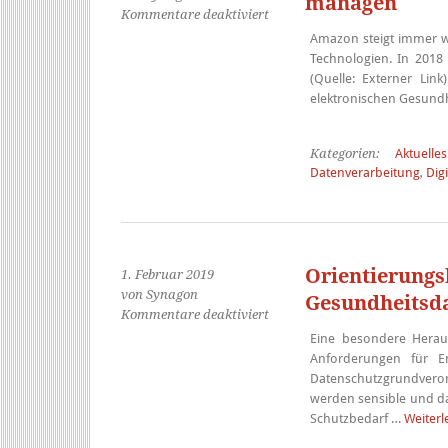
managen
für
Kommentare deaktiviert
Amazon
Amazon steigt immer we
Alexa:
Technologien. In 2018
Gesundheitsdaten
(Quelle: Externer Li
von
elektronischen Gesund
zu
Hause
managen
Kategorien:
Aktuelles
Datenverarbeitung
,
Digi
Orientierungs
1. Februar 2019
von Synagon
Gesundheitsd
für
Kommentare deaktiviert
Orientierungshilfe
Eine besondere Heraus
zum
Anforderungen für En
Datenschutz
Datenschutzgrundveror
für
werden sensible und d
Gesundheitsdaten
Schutzbedarf …
Weiter