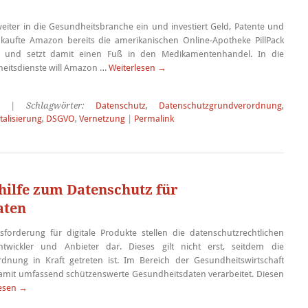
iter in die Gesundheitsbranche ein und investiert Geld, Patente und
 kaufte Amazon bereits die amerikanischen Online-Apotheke PillPack
nk) und setzt damit einen Fuß in den Medikamentenhandel. In die
heitsdienste will Amazon …
Weiterlesen
→
| Schlagwörter:
Datenschutz
,
Datenschutzgrundverordnung
,
talisierung
,
DSGVO
,
Vernetzung
|
Permalink
hilfe zum Datenschutz für
aten
forderung für digitale Produkte stellen die datenschutzrechtlichen
twickler und Anbieter dar. Dieses gilt nicht erst, seitdem die
dnung in Kraft getreten ist. Im Bereich der Gesundheitswirtschaft
amit umfassend schützenswerte Gesundheitsdaten verarbeitet. Diesen
lesen
→