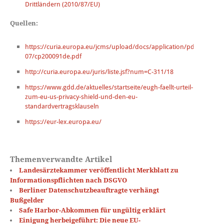
Drittländern (2010/87/EU)
Quellen:
https://curia.europa.eu/jcms/upload/docs/application/pdf/2020-
07/cp200091de.pdf
http://curia.europa.eu/juris/liste.jsf?num=C-311/18
https://www.gdd.de/aktuelles/startseite/eugh-faellt-urteil-
zum-eu-us-privacy-shield-und-den-eu-
standardvertragsklauseln
https://eur-lex.europa.eu/
Themenverwandte Artikel
Landesärztekammer veröffentlicht Merkblatt zu
Informationspflichten nach DSGVO
Berliner Datenschutzbeauftragte verhängt
Bußgelder
Safe Harbor-Abkommen für ungültig erklärt
Einigung herbeigeführt: Die neue EU-