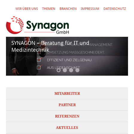
WIR ÜBER UNS
THEMEN
BRANCHEN
IMPRESSUM
DATENSCHUTZ
SYNAGON – Beratung für IT und
Medizintechnik
MITARBEITER
PARTNER
REFERENZEN
AKTUELLES