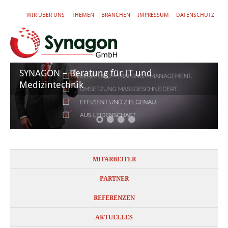
WIR ÜBER UNS
THEMEN
BRANCHEN
IMPRESSUM
DATENSCHUTZ
SYNAGON – Beratung für IT und
Medizintechnik
MITARBEITER
PARTNER
REFERENZEN
AKTUELLES