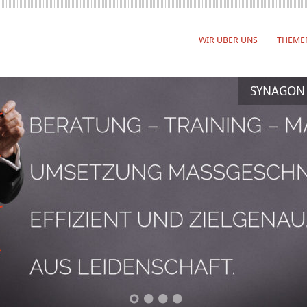
WIR ÜBER UNS
THEME
SYNAGON –