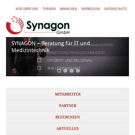
WIR ÜBER UNS
THEMEN
BRANCHEN
IMPRESSUM
DATENSCHUTZ
SYNAGON – Beratung für IT und
Medizintechnik
MITARBEITER
PARTNER
REFERENZEN
AKTUELLES