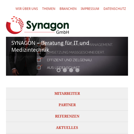
WIR ÜBER UNS
THEMEN
BRANCHEN
IMPRESSUM
DATENSCHUTZ
SYNAGON – Beratung für IT und
Medizintechnik
MITARBEITER
PARTNER
REFERENZEN
AKTUELLES