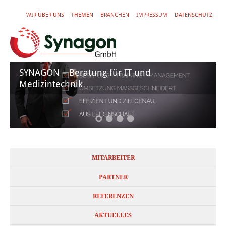
WIR ÜBER UNS
THEMEN
BRANCHEN
IMPRESSUM
DATENSCHUTZ
SYNAGON – Beratung für IT und
Medizintechnik
MITARBEITER
PARTNER
REFERENZEN
AKTUELLES