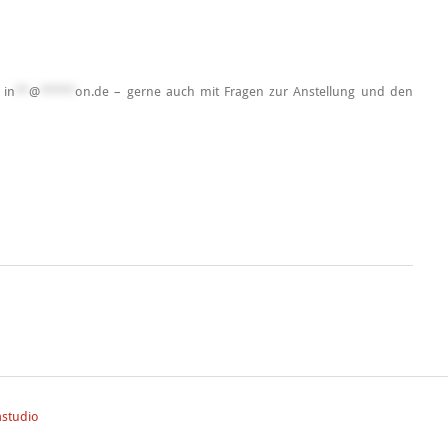
r
in
**
@
*****
on.de
– gerne auch mit Fragen zur Anstellung und den
studio