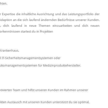
hten.
xpertise die inhaltliche Ausrichtung und das Leistungsportfolio der
 Adaption an die sich laufend ändernden Bedürfnisse unserer Kunden.
it, dich laufend in neue Themen einzuarbeiten und dich neuen
rkenntnissen startest du in Projekten
m Krankenhaus,
d IT-Sicherheitsmanagementsystemen oder
sikomanagementsystemen für Medizinproduktehersteller.
otivierten Team und hilfst unseren Kunden im Rahmen unserer
kten Austausch mit unseren Kunden unterstützt du sie optimal,