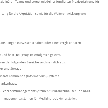
sziplinären Teams und sorgst mit deiner fundierten Praxiserfahrung für
ng für die Akquisition sowie für die Weiterentwicklung von
chafts-) Ingenieurwissenschaften oder eines vergleichbaren
d hast (Teil-)Projekte erfolgreich geleitet.
en der folgenden Bereiche zeichnen dich aus:
ver und Storage
 Einsatz kommende (Informations-)Systeme,
rankenhaus,
T-Sicherheitsmanagementsystemen für Krankenhäuser und KMU.
komanagementsystemen für Medizinproduktehersteller.