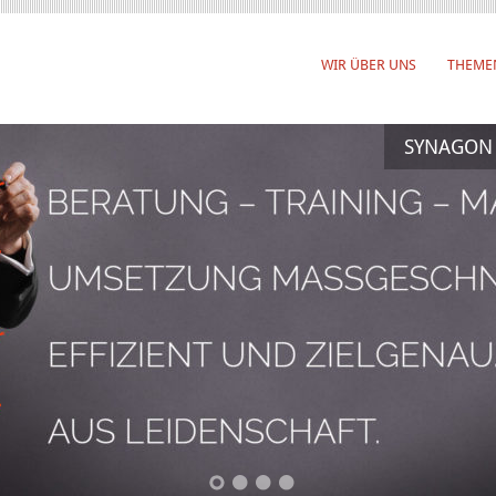
WIR ÜBER UNS
THEME
SYNAGON –